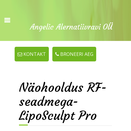
Angelic Alernatiivravi OÜ
KONTAKT
BRONEERI AEG
Näohooldus RF-
seadmega-
LipoSculpt Pro