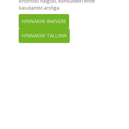
kroonilisi haigusi, konsulteeri enne
kasutamist arstiga.
HINNAKIRI RAKVERE
HINNAKIRI TALLINN