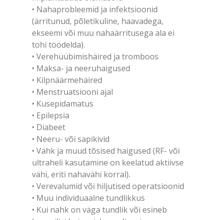
• Nahaprobleemid ja infektsioonid
(ärritunud, põletikuline, haavadega,
ekseemi või muu nahaärritusega ala ei
tohi töödelda).
• Verehüübimishäired ja tromboos
• Maksa- ja neeruhaigused
• Kilpnäärmehäired
• Menstruatsiooni ajal
• Kusepidamatus
• Epilepsia
• Diabeet
• Neeru- või sapikivid
• Vähk ja muud tõsised haigused (RF- või
ultraheli kasutamine on keelatud aktiivse
vähi, eriti nahavähi korral).
• Verevalumid või hiljutised operatsioonid
• Muu individuaalne tundlikkus
• Kui nahk on väga tundlik või esineb