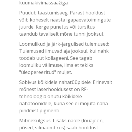
kuumakivimassaažiga.
Puudub taastumisaeg: Pärast hooldust
võib koheselt naasta igapäevatoimingute
juurde. Kerge punetus või tursitus
taandub tavaliselt mõne tunni jooksul.
Loomulikud ja järk-järgulised tulemused:
Tulemused ilmuvad aja jooksul, kui nahk
toodab uut kollageeni. See tagab
loomuliku välimuse, ilma et tekiks
"üleopereeritud" muljet.
Sobivus kõikidele nahatüüpidele: Erinevalt
mõnest laserhooldusest on RF-
tehnoloogia ohutu kõikidele
nahatoonidele, kuna see ei mõjuta naha
pindmist pigmenti.
Mitmekülgsus: Lisaks näole (lõuajoon,
põsed, silmaümbrus) saab hooldust