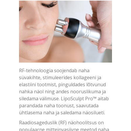
RF-tehnoloogia soojendab naha
süvakihte, stimuleerides kollageeni ja
elastiini tootmist, pinguldades lõtvunud
nahka näol ning andes nooruslikuma ja
siledama välimuse. LipoSculpt Pro™ aitab
parandada naha toonust, saavutada
ühtlasema naha ja saledama näosilueti.
Raadiosageduslik (RF) näohoolitsus on
populaarne mitteinvasiivne meetod naha