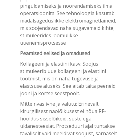
pinguldamiseks ja noorendamiseks ilma
operatsioonita. See tehnoloogia kasutab
madalsageduslikke elektromagnetlaineid,
mis soojendavad naha sügavamaid kihte,
stimuleerides loomulikke
uuenemisprotsesse
Peamised eelised ja omadused
Kollageeni ja elastiini kasv: Soojus
stimuleerib uue kollageeni ja elastiini
tootmist, mis on naha tugevuse ja
elastsuse aluseks. See aitab täita peeneid
jooni ja kortse seestpoolt.
Mitteinvasiivne ja valutu: Erinevalt
kirurgilisest näolõikusest ei nõua RF-
hooldus sisselõikeid, süste ega
üldanesteesiat. Protseduuri ajal tuntakse
tavaliselt vaid meeldivat soojust, sarnaselt