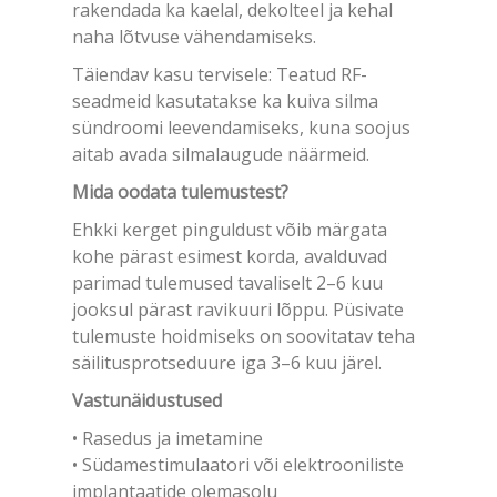
rakendada ka kaelal, dekolteel ja kehal
naha lõtvuse vähendamiseks.
Täiendav kasu tervisele: Teatud RF-
seadmeid kasutatakse ka kuiva silma
sündroomi leevendamiseks, kuna soojus
aitab avada silmalaugude näärmeid.
Mida oodata tulemustest?
Ehkki kerget pinguldust võib märgata
kohe pärast esimest korda, avalduvad
parimad tulemused tavaliselt 2–6 kuu
jooksul pärast ravikuuri lõppu. Püsivate
tulemuste hoidmiseks on soovitatav teha
säilitusprotseduure iga 3–6 kuu järel.
Vastunäidustused
• Rasedus ja imetamine
• Südamestimulaatori või elektrooniliste
implantaatide olemasolu