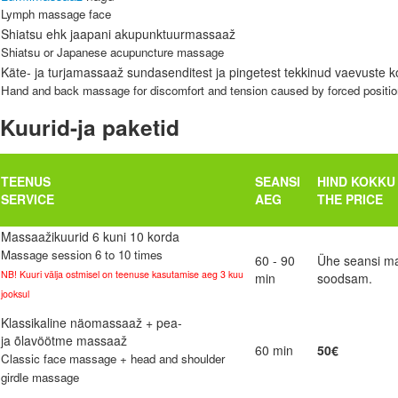
Lymph massage face
Shiatsu ehk jaapani akupunktuurmassaaž
Shiatsu or Japanese acupuncture massage
Käte- ja turjamassaaž sundasenditest ja pingetest tekkinud vaevuste k
Hand and back massage for discomfort and
tension caused by forced positi
Kuurid-ja paketid
TEENUS
SEANSI
HIND KOKKU
SERVICE
AEG
THE PRICE
Massaažikuurid 6 kuni 10 korda
Massage session 6 to 10 times
60 - 90
Ühe seansi m
NB! Kuuri välja ostmisel on teenuse kasutamise aeg 3 kuu
min
soodsam.
jooksul
Klassikaline
näomassaaž
+
pea
-
ja
õlavöötme massaaž
60 min
50€
Classic face massage + head and shoulder
girdle massage