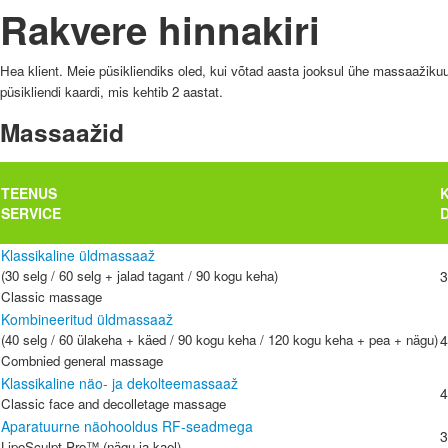
Rakvere hinnakiri
Hea klient. Meie püsikliendiks oled, kui võtad aasta jooksul ühe massaažikuu
püsikliendi kaardi, mis kehtib 2 aastat.
Massaažid
TEENUS
SERVICE
Klassikaline üldmassaaž
(30 selg / 60 selg + jalad tagant / 90 kogu keha)
3
Classic massage
Kombineeritud üldmassaaž
(40 selg / 60 ülakeha + käed / 90 kogu keha / 120 kogu keha + pea + nägu)
4
Combnied general massage
Klassikaline näo- ja dekolteemassaaž
4
Classic face and decolletage massage
Aparatuurne näohooldus RF-seadmega
3
LipoSculpt Pro™ (nägu ja kael)