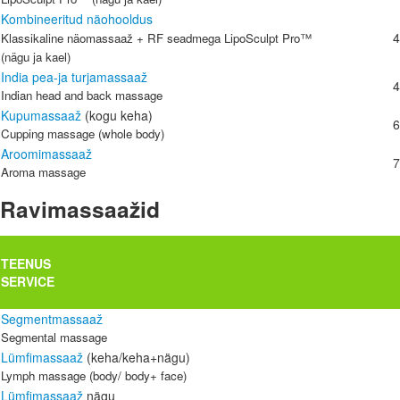
Kombineeritud näohooldus
4
Klassikaline näomassaaž + RF seadmega LipoSculpt Pro™
(nägu ja kael)
India
pea
-
ja tu
r
jamassaaž
4
Indian head and back massage
Kupumassaaž
(kogu keha)
6
Cupping massage (whole body)
Aroomimassaaž
7
Aroma massage
Ravimassaažid
TEENUS
SERVICE
Segmentmassaaž
Segmental massage
Lümfimassaaž
(
keha/keha+nägu)
Lymph massage (body/ body+ face)
Lümfimassaaž
nägu